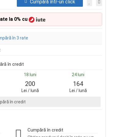
Cumpără într-un click
rate la 0% cu
pără în 3 rate
t
ră în credit
18 luni
24 luni
200
164
Lei / lună
Lei / lună
ără în credit
Cumpără în credit