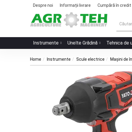
Despre noi
Informații livrare
Cumpără în credit
Instrumente
Unelte Grădină
Tehnica de 
Home
Instrumente
Scule electrice
Mașini de î