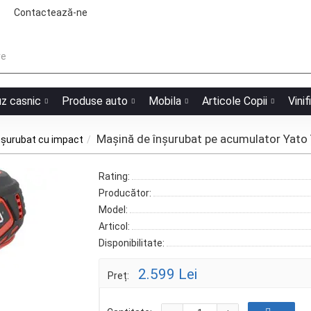
Contactează-ne
uz casnic
Produse auto
Mobila
Articole Copii
Vinif
Mașină de înşurubat pe acumulator Yat
nșurubat cu impact
Rating:
Producător:
Model:
Articol:
Disponibilitate:
2.599 Lei
Preț: