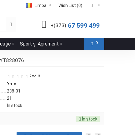
Limba
Wish List (0)
67 599 499
+(373)
0
icație
Sport și Agrement
o YT828076
0 opinii
Yato
238-01
21
În stock
În stock