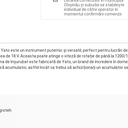
Livrarea comenzilor în municipiul
Chișinău și suburbii se stabilește
individual de către operator în
momentul confirmării comenzii.
ato este un instrument puternic și versatil, perfect pentru lucrări d
 de 18 V. Aceasta poate atinge o viteză de rotație de până la 1200/16
așina de înşurubat este fabricată de Yato, un brand de încredere în dome
ă acumulator, astfel încât va trebui să achiziționați un acumulator se
Agroteh