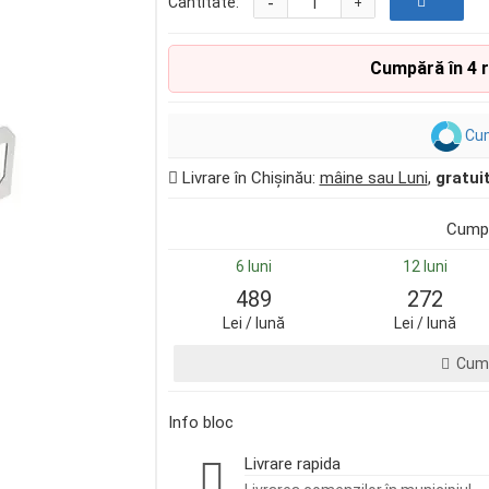
-
Cantitate:
+
Cumpără în 4 
Cum
Livrare în Chișinău:
mâine sau Luni
,
gratui
Cumpă
6 luni
12 luni
489
272
Lei / lună
Lei / lună
Cump
Info bloc
Livrare rapida