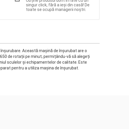
Obține produsul dorit în rate cu un
singur click, fără a ieși din casă! De
toate se ocupă managerii noștri.
e înşurubare. Această mașină de înşurubat are o
50 de rotații pe minut, permițându-vă să alegeți
niul sculelor și echipamentelor de calitate. Este
parat pentru a utiliza mașina de înşurubat.