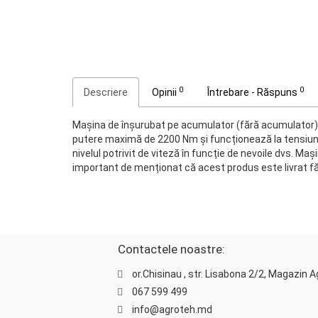
0
0
Descriere
Opinii
Întrebare - Răspuns
Mașina de înşurubat pe acumulator (fără acumulator) Y
putere maximă de 2200 Nm și funcționează la tensiunea
nivelul potrivit de viteză în funcție de nevoile dvs. M
important de menționat că acest produs este livrat făr
Contactele noastre:
or.Chisinau , str. Lisabona 2/2, Magazin 
067 599 499
info@agroteh.md