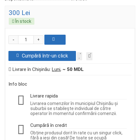
300 Lei
În stock
-
+
Cumpără într-un click
Livrare în Chișinău:
Luni
,
~ 50 MDL
Info bloc
Livrare rapida
Livrarea comenzilor în municipiul Chișinău și
suburbii se stabilește individual de către
operator în momentul confirmării comenzii.
Cumpără în credit
Obține produsul dorit în rate cu un singur click,
fără a ieși din casă! De toate se ocupă