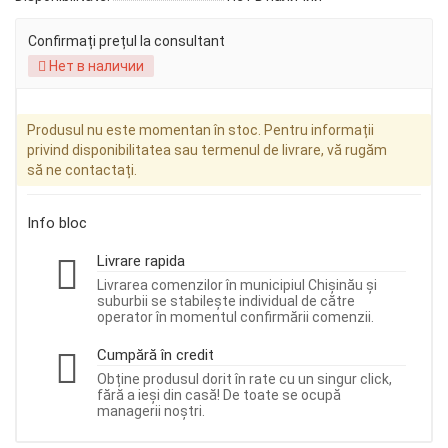
Confirmați prețul la consultant
Нет в наличии
Produsul nu este momentan în stoc. Pentru informații
privind disponibilitatea sau termenul de livrare, vă rugăm
să ne contactați.
Info bloc
Livrare rapida
Livrarea comenzilor în municipiul Chișinău și
suburbii se stabilește individual de către
operator în momentul confirmării comenzii.
Cumpără în credit
Obține produsul dorit în rate cu un singur click,
fără a ieși din casă! De toate se ocupă
managerii noștri.