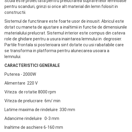
Scula este proiectata pentru prelucrarea suprafetelor lemnoase
pentru scanduri, grinzi si orice alt material din lemn folosit in
constructii.
Sistemul de functinare este foarte usor de insusit. Abricul este
dotat cu maneta de ajustare a inaltimii in functie de dimensiunile
materialului prelucrat. Sistemul interior este compus din cateva
role de ghidare pentru a usura inaintarea lemnului in degrosier.
Partile frontala si posterioara sint dotate cu usi rabatabile care
se transforma in platforma pentru alunecarea usoara a
lemnului.
CARACTERISTICI GENERALE
Puterea - 2000W
Alimentare 220 V
Viteza de rotatie 8000 rpm
Viteza de prelucrare 6m/ min
Latime maxima de rindeluire 330 mm
Adancime rindeluire 0-3 mm
Inaltime de aschiere 6-160 mm