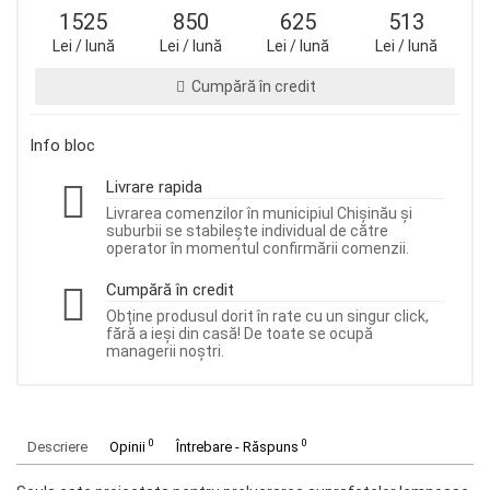
1525
850
625
513
Lei / lună
Lei / lună
Lei / lună
Lei / lună
Cumpără în credit
Info bloc
Livrare rapida
Livrarea comenzilor în municipiul Chișinău și
suburbii se stabilește individual de către
operator în momentul confirmării comenzii.
Cumpără în credit
Obține produsul dorit în rate cu un singur click,
fără a ieși din casă! De toate se ocupă
managerii noștri.
0
0
Descriere
Opinii
Întrebare - Răspuns