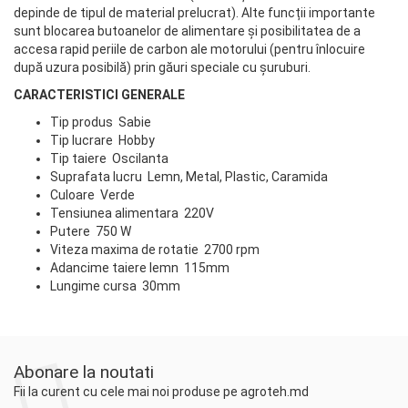
depinde de tipul de material prelucrat). Alte funcții importante
sunt blocarea butoanelor de alimentare și posibilitatea de a
accesa rapid periile de carbon ale motorului (pentru înlocuire
după uzura posibilă) prin găuri speciale cu șuruburi.
CARACTERISTICI GENERALE
Tip produs Sabie
Tip lucrare Hobby
Tip taiere Oscilanta
Suprafata lucru Lemn, Metal, Plastic, Caramida
Culoare Verde
Tensiunea alimentara 220V
Putere 750 W
Viteza maxima de rotatie 2700 rpm
Adancime taiere lemn 115mm
Lungime cursa 30mm
Abonare la noutati
Fii la curent cu cele mai noi produse pe agroteh.md