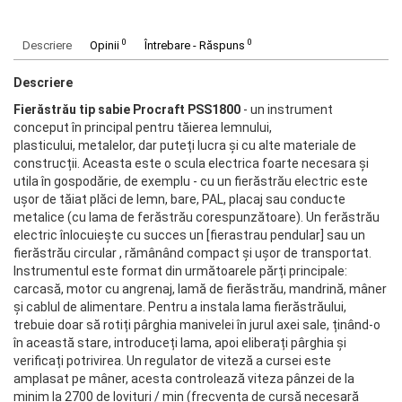
0
0
Descriere
Opinii
Întrebare - Răspuns
Descriere
Fierăstrău tip sabie Procraft PSS1800
- un instrument
conceput în principal pentru tăierea lemnului,
plasticului, metalelor, dar puteți lucra și cu alte materiale de
construcții. Aceasta este o scula electrica foarte necesara și
utila în gospodărie, de exemplu - cu un fierăstrău electric este
ușor de tăiat plăci de lemn, bare, PAL, placaj sau conducte
metalice (cu lama de ferăstrău corespunzătoare). Un ferăstrău
electric înlocuiește cu succes un [fierastrau pendular] sau un
fierăstrău circular , rămânând compact și ușor de transportat.
Instrumentul este format din următoarele părți principale:
carcasă, motor cu angrenaj, lamă de fierăstrău, mandrină, mâner
și cablul de alimentare. Pentru a instala lama fierăstrăului,
trebuie doar să rotiți pârghia manivelei în jurul axei sale, ținând-o
în această stare, introduceți lama, apoi eliberați pârghia și
verificați potrivirea. Un regulator de viteză a cursei este
amplasat pe mâner, acesta controlează viteza pânzei de la
minim la 2700 de lovituri / min (frecvența de cursă necesară