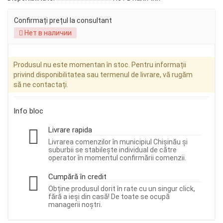
Confirmați prețul la consultant
Нет в наличии
Produsul nu este momentan în stoc. Pentru informații
privind disponibilitatea sau termenul de livrare, vă rugăm
să ne contactați.
Info bloc
Livrare rapida
Livrarea comenzilor în municipiul Chișinău și
suburbii se stabilește individual de către
operator în momentul confirmării comenzii.
Cumpără în credit
Obține produsul dorit în rate cu un singur click,
fără a ieși din casă! De toate se ocupă
managerii noștri.