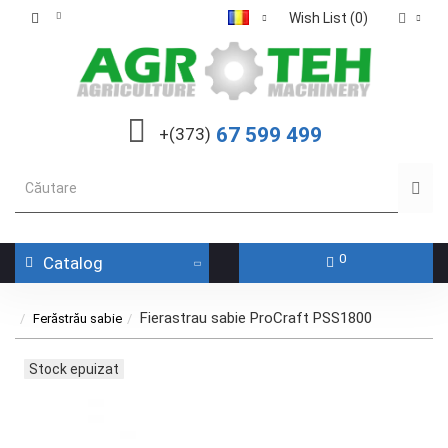
Wish List (0)
67 599 499
+(373)
0
Catalog
Fierastrau sabie ProCraft PSS1800
Ferăstrău sabie
Stock epuizat