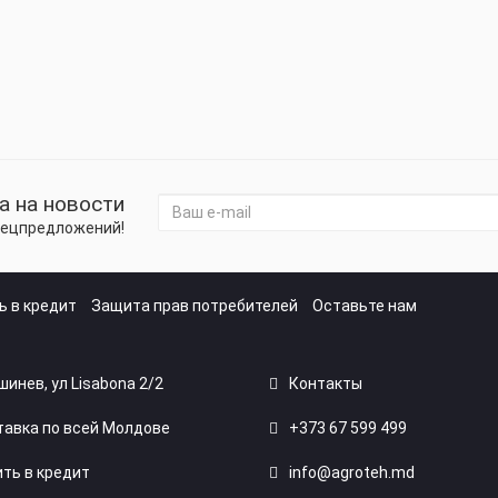
а на новости
спецпредложений!
ь в кредит
Защита прав потребителей
Оставьте нам
ишинев, ул Lisabona 2/2
Контакты
авка по всей Молдове
+373 67 599 499
ть в кредит
info@agroteh.md