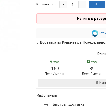
-
Количество:
+
Купить в расср
Купи
Доставка по Кишиневу:
в Понедельник
Купи
6 мес.
12 мес.
159
89
Леев / месяц
Леев / месяц
Куп
Инфопанель
Быстрая доставка