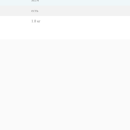
M14
есть
1.8 кг