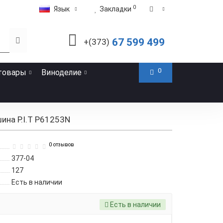
0
Язык
Закладки
67 599 499
+(373)
0
товары
Виноделие
на P.I.T P61253N
0 отзывов
377-04
127
Есть в наличии
Есть в наличии