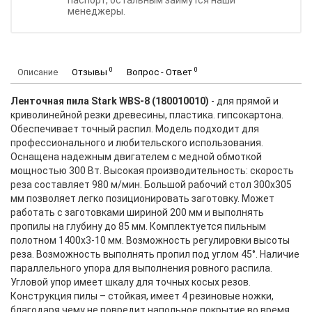
паспорт, остальным займутся наши
менеджеры.
0
0
Описание
Отзывы
Вопрос - Ответ
Ленточная пила Stark WBS-8 (180010010)
- для прямой и
криволинейной резки древесины, пластика. гипсокартона.
Обеспечивает точный распил. Модель подходит для
профессионального и любительского использования.
Оснащена надежным двигателем с медной обмоткой
мощностью 300 Вт. Высокая производительность: скорость
реза составляет 980 м/мин. Большой рабочий стол 300х305
мм позволяет легко позиционировать заготовку. Может
работать с заготовками шириной 200 мм и выполнять
пропилы на глубину до 85 мм. Комплектуется пильным
полотном 1400х3-10 мм. Возможность регулировки высоты
реза. Возможность выполнять пропил под углом 45°. Наличие
параллельного упора для выполнения ровного распила.
Угловой упор имеет шкалу для точных косых резов.
Конструкция пилы – стойкая, имеет 4 резиновые ножки,
благодаря чему не повредит напольное покрытие во время