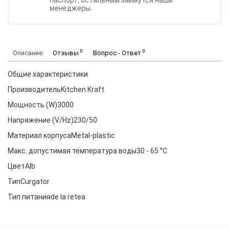
паспорт, остальным займутся наши
менеджеры.
0
0
Описание
Отзывы
Вопрос - Ответ
Общие характеристики
ПроизводительKitchen Kraft
Мощность (W)3000
Напряжение (V/Hz)230/50
Материал корпусаMetal-plastic
Макс. допустимая температура воды30 - 65 °С
ЦветAlb
ТипCurgator
Тип питанияde la retea