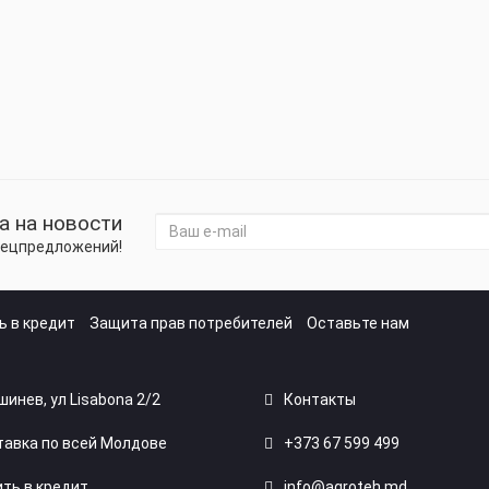
а на новости
спецпредложений!
ь в кредит
Защита прав потребителей
Оставьте нам
ишинев, ул Lisabona 2/2
Контакты
авка по всей Молдове
+373 67 599 499
ть в кредит
info@agroteh.md