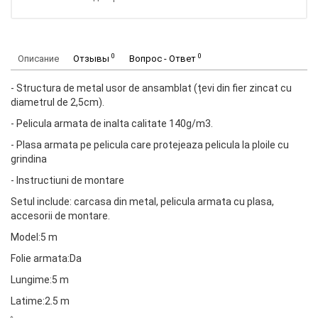
0
0
Описание
Отзывы
Вопрос - Ответ
- Structura de metal usor de ansamblat (țevi din fier zincat cu
diametrul de 2,5cm).
- Pelicula armata de inalta calitate 140g/m3.
- Plasa armata pe pelicula care protejeaza pelicula la ploile cu
grindina
- Instructiuni de montare
Setul include: carcasa din metal, pelicula armata cu plasa,
accesorii de montare.
Model:5 m
Folie armata:Da
Lungime:5 m
Latime:2.5 m