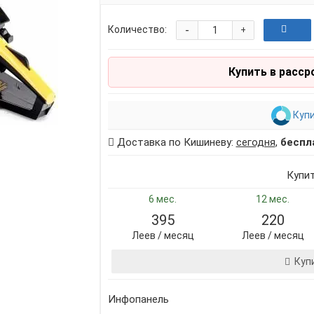
-
Количество:
+
Купить в расср
Купи
Доставка по Кишиневу:
сегодня
,
беспл
Купи
6 мес.
12 мес.
395
220
Леев / месяц
Леев / месяц
Куп
Инфопанель