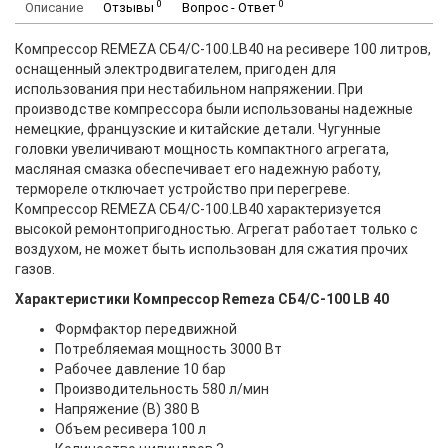
0
0
Описание
Отзывы
Вопрос - Ответ
Компрессор REMEZA СБ4/С-100.LB40 на ресивере 100 литров,
оснащенный электродвигателем, пригоден для
использования при нестабильном напряжении. При
производстве компрессора были использованы надежные
немецкие, французские и китайские детали. Чугунные
головки увеличивают мощность компактного агрегата,
масляная смазка обеспечивает его надежную работу,
термореле отключает устройство при перегреве.
Компрессор REMEZA СБ4/С-100.LB40 характеризуется
высокой ремонтопригодностью. Агрегат работает только с
воздухом, не может быть использован для сжатия прочих
газов.
Характеристики Компрессор Remeza СБ4/С-100 LB 40
Формфактор передвижной
Потребляемая мощность 3000 Вт
Рабочее давление 10 бар
Производительность 580 л/мин
Напряжение (В) 380 В
Объем ресивера 100 л