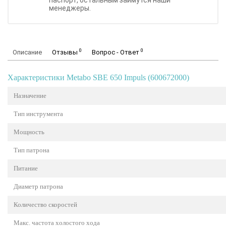
паспорт, остальным займутся наши
менеджеры.
0
0
Описание
Отзывы
Вопрос - Ответ
Характеристики Metabo SBE 650 Impuls (600672000)
Назначение
Тип инструмента
Мощность
Тип патрона
Питание
Диаметр патрона
Количество скоростей
Макс. частота холостого хода