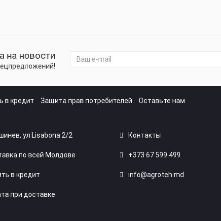
а на новости
спецпредложений!
ь в кредит
Защита прав потребителей
Оставьте нам
ишинев, ул Lisabona 2/2
Контакты
авка по всей Молдове
+373 67 599 499
ть в кредит
info@agroteh.md
та при доставке