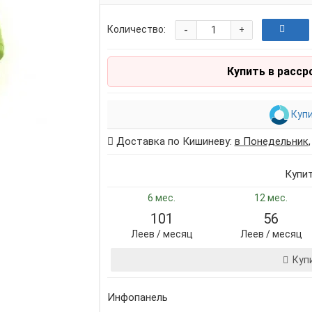
-
Количество:
+
Купить в расср
Купи
Доставка по Кишиневу:
в Понедельник
Купи
6 мес.
12 мес.
101
56
Леев / месяц
Леев / месяц
Куп
Инфопанель