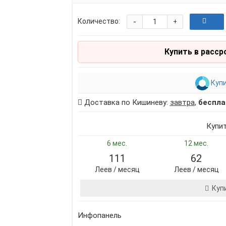
-
Количество:
+
Купить в расср
Купи
Доставка по Кишиневу:
завтра
,
беспла
Купи
6 мес.
12 мес.
111
62
Леев / месяц
Леев / месяц
Куп
Инфопанель