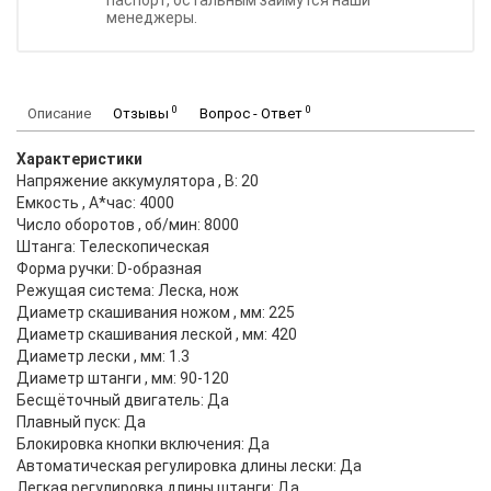
паспорт, остальным займутся наши
менеджеры.
0
0
Описание
Отзывы
Вопрос - Ответ
Характеристики
Напряжение аккумулятора , В: 20
Емкость , А*час: 4000
Число оборотов , об/мин: 8000
Штанга: Телескопическая
Форма ручки: D-образная
Режущая система: Леска, нож
Диаметр скашивания ножом , мм: 225
Диаметр скашивания леской , мм: 420
Диаметр лески , мм: 1.3
Диаметр штанги , мм: 90-120
Бесщёточный двигатель: Да
Плавный пуск: Да
Блокировка кнопки включения: Да
Автоматическая регулировка длины лески: Да
Легкая регулировка длины штанги: Да