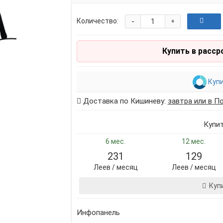
-
Количество:
+
Купить в расср
Купи
Доставка по Кишиневу:
завтра или в П
Купи
6 мес.
12 мес.
231
129
Леев / месяц
Леев / месяц
Куп
Инфопанель