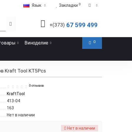
0
Язык
Закладки
67 599 499
+(373)
0
товары
Виноделие
 Kraft Tool KT5Pcs
0 отзывов
KraftTool
413-04
163
Нет в наличии
Нет в наличии