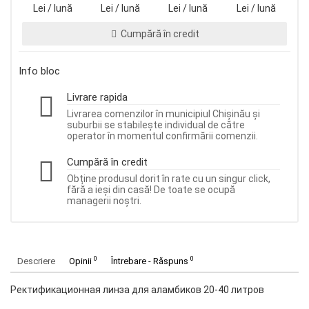
Lei / lună
Lei / lună
Lei / lună
Lei / lună
Cumpără în credit
Info bloc
Livrare rapida
Livrarea comenzilor în municipiul Chișinău și
suburbii se stabilește individual de către
operator în momentul confirmării comenzii.
Cumpără în credit
Obține produsul dorit în rate cu un singur click,
fără a ieși din casă! De toate se ocupă
managerii noștri.
0
0
Descriere
Opinii
Întrebare - Răspuns
Ректификационная линза для аламбиков 20-40 литров