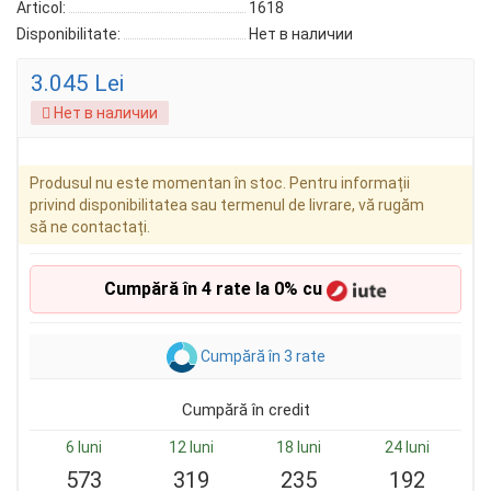
Articol:
1618
Disponibilitate:
Нет в наличии
3.045 Lei
Нет в наличии
Produsul nu este momentan în stoc. Pentru informații
privind disponibilitatea sau termenul de livrare, vă rugăm
să ne contactați.
Cumpără în 4 rate la 0% cu
Cumpără în 3 rate
Cumpără în credit
6 luni
12 luni
18 luni
24 luni
573
319
235
192