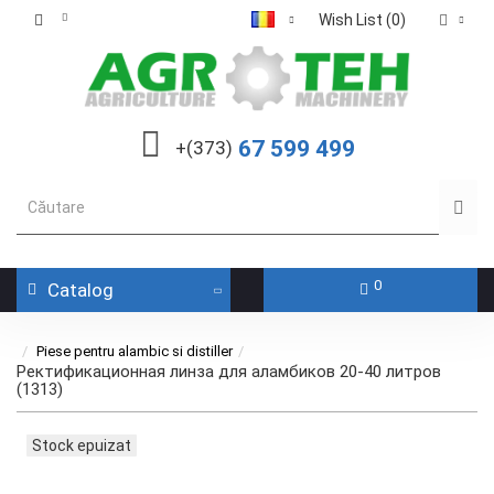
Wish List (0)
67 599 499
+(373)
0
Catalog
Piese pentru alambic si distiller
Ректификационная линза для аламбиков 20-40 литров
(1313)
Stock epuizat