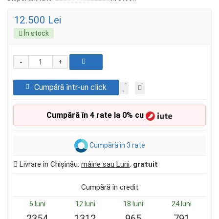
12.500 Lei
În stock
-
+
Cumpără într-un click
Cumpără în 4 rate la 0% cu
Cumpără în 3 rate
Livrare în Chișinău:
mâine sau Luni
,
gratuit
Cumpără în credit
6 luni
12 luni
18 luni
24 luni
2354
1312
965
791