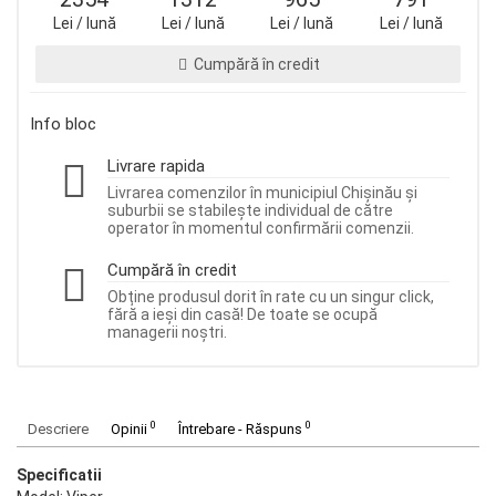
Lei / lună
Lei / lună
Lei / lună
Lei / lună
Cumpără în credit
Info bloc
Livrare rapida
Livrarea comenzilor în municipiul Chișinău și
suburbii se stabilește individual de către
operator în momentul confirmării comenzii.
Cumpără în credit
Obține produsul dorit în rate cu un singur click,
fără a ieși din casă! De toate se ocupă
managerii noștri.
0
0
Descriere
Opinii
Întrebare - Răspuns
Specificatii