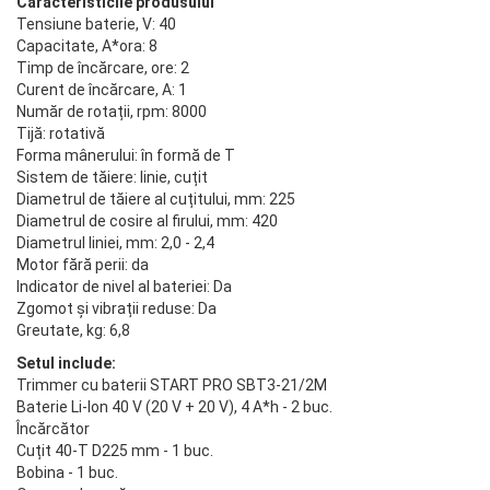
Caracteristicile produsului
Tensiune baterie, V: 40
Capacitate, A*ora: 8
Timp de încărcare, ore: 2
Curent de încărcare, A: 1
Număr de rotații, rpm: 8000
Tijă: rotativă
Forma mânerului: în formă de T
Sistem de tăiere: linie, cuțit
Diametrul de tăiere al cuțitului, mm: 225
Diametrul de cosire al firului, mm: 420
Diametrul liniei, mm: 2,0 - 2,4
Motor fără perii: da
Indicator de nivel al bateriei: Da
Zgomot și vibrații reduse: Da
Greutate, kg: 6,8
Setul include:
Trimmer cu baterii START PRO SBT3-21/2M
Baterie Li-Ion 40 V (20 V + 20 V), 4 A*h - 2 buc.
Încărcător
Cuțit 40-T D225 mm - 1 buc.
Bobina - 1 buc.