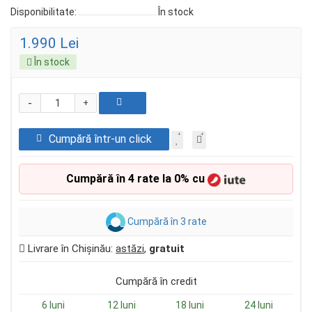
Disponibilitate:
În stock
1.990 Lei
În stock
-
+
Cumpără într-un click
Cumpără în 4 rate la 0% cu
Cumpără în 3 rate
Livrare în Chișinău:
astăzi
,
gratuit
Cumpără în credit
6 luni
12 luni
18 luni
24 luni