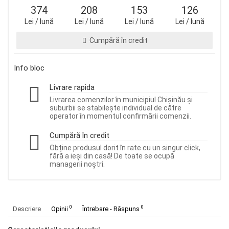
374
208
153
126
Lei / lună
Lei / lună
Lei / lună
Lei / lună
Cumpără în credit
Info bloc
Livrare rapida
Livrarea comenzilor în municipiul Chișinău și
suburbii se stabilește individual de către
operator în momentul confirmării comenzii.
Cumpără în credit
Obține produsul dorit în rate cu un singur click,
fără a ieși din casă! De toate se ocupă
managerii noștri.
0
0
Descriere
Opinii
Întrebare - Răspuns