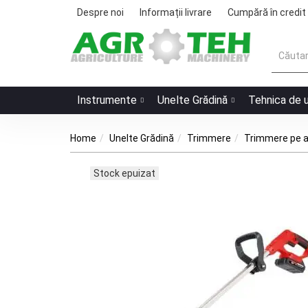
Despre noi
Informații livrare
Cumpără în credit
Instrumente
Unelte Grădină
Tehnica de 
Home
Unelte Grădină
Trimmere
Trimmere pe 
Stock epuizat