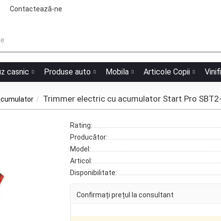
Contactează-ne
uz casnic
Produse auto
Mobila
Articole Copii
Vinif
Trimmer electric cu acumulator Start Pro SBT
acumulator
Rating:
Producător:
Model:
Articol:
Disponibilitate:
Confirmați prețul la consultant