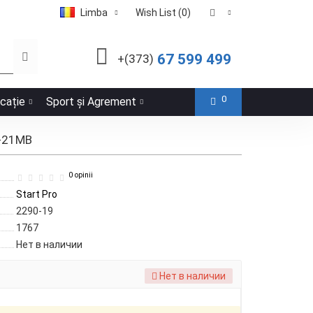
Limba
Wish List (0)
67 599 499
+(373)
0
icație
Sport și Agrement
2-21MB
0 opinii
Start Pro
2290-19
1767
Нет в наличии
Нет в наличии