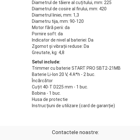
Diametrul de tăiere al cuțitului, mm: 225
Diametrul de cosire al firului, mm: 420
Diametrul liniei, mm: 1,3
Diametru tija, mm: 90-120
Motor fără perii: da
Pornire soft: da
Indicator de nivel al bateriei: Da
Zgomot și vibrații reduse: Da
Greutate, kg: 4,8
Setul include:
Trimmer cu baterie START PRO SBT2-21MB
Baterie Li-Ion 20 V, 4 A*h - 2 buc.
Încărcător
Cuțit 40-T D225 mm - 1 buc.
Bobina - 1 buc.
Husa de protectie
Instrucțiuni de utilizare (card de garanție)
Contactele noastre: