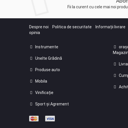
Abon
Fii la curent cu cele mai noi pro
Despre noi
Politica de securitate
Informații livrare
opinia
Instrumente
orașu
Magazin
Unelte Grădină
Livra
Produse auto
Cump
Mobila
Achit
Vinificație
Sport și Agrement