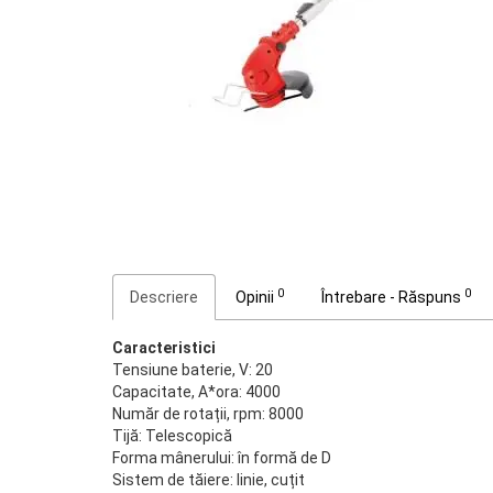
0
0
Descriere
Opinii
Întrebare - Răspuns
Caracteristici
Tensiune baterie, V: 20
Capacitate, A*ora: 4000
Număr de rotații, rpm: 8000
Tijă: Telescopică
Forma mânerului: în formă de D
Sistem de tăiere: linie, cuțit