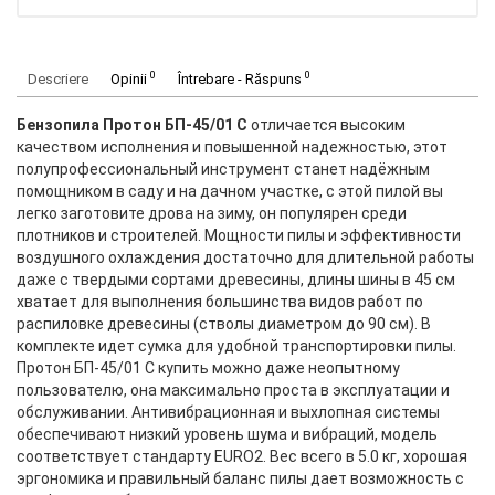
0
0
Descriere
Opinii
Întrebare - Răspuns
Бензопила Протон БП-45/01 C
отличается высоким
качеством исполнения и повышенной надежностью, этот
полупрофессиональный инструмент станет надёжным
помощником в саду и на дачном участке, с этой пилой вы
легко заготовите дрова на зиму, он популярен среди
плотников и строителей. Мощности пилы и эффективности
воздушного охлаждения достаточно для длительной работы
даже с твердыми сортами древесины, длины шины в 45 см
хватает для выполнения большинства видов работ по
распиловке древесины (стволы диаметром до 90 см). В
комплекте идет сумка для удобной транспортировки пилы.
Протон БП-45/01 C купить можно даже неопытному
пользователю, она максимально проста в эксплуатации и
обслуживании. Антивибрационная и выхлопная системы
обеспечивают низкий уровень шума и вибраций, модель
соответствует стандарту EURO2. Вес всего в 5.0 кг, хорошая
эргономика и правильный баланс пилы дает возможность с