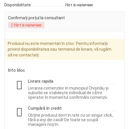
Disponibilitate:
Нет в наличии
Confirmați prețul la consultant
Нет в наличии
Produsul nu este momentan în stoc. Pentru informații
privind disponibilitatea sau termenul de livrare, vă rugăm
să ne contactați.
Info bloc
Livrare rapida
Livrarea comenzilor în municipiul Chișinău și
suburbii se stabilește individual de către
operator în momentul confirmării comenzii.
Cumpără în credit
Obține produsul dorit în rate cu un singur click,
fără a ieși din casă! De toate se ocupă
managerii noștri.