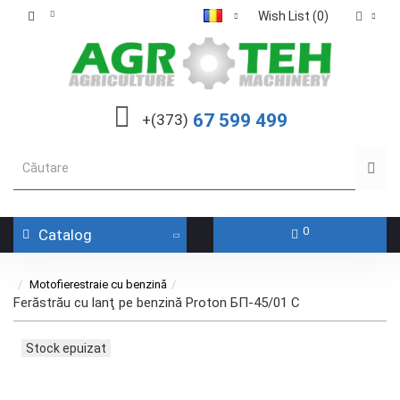
Wish List (0)
67 599 499
+(373)
0
Catalog
Motofierestraie cu benzină
Ferăstrău cu lanţ pe benzină Proton БП-45/01 C
Stock epuizat