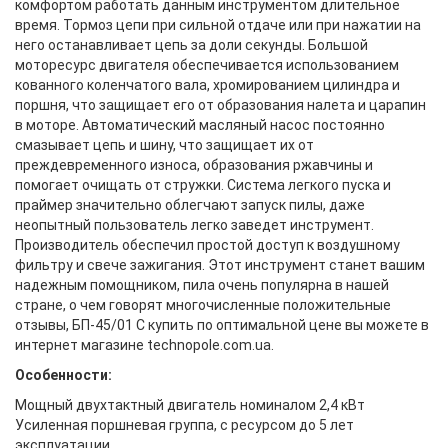
комфортом работать данным инструментом длительное
время. Тормоз цепи при сильной отдаче или при нажатии на
него останавливает цепь за доли секунды. Большой
моторесурс двигателя обеспечивается использованием
кованного коленчатого вала, хромированием цилиндра и
поршня, что защищает его от образования налета и царапин
в моторе. Автоматический масляный насос постоянно
смазывает цепь и шину, что защищает их от
преждевременного износа, образования ржавчины и
помогает очищать от стружки. Система легкого пуска и
праймер значительно облегчают запуск пилы, даже
неопытный пользователь легко заведет инструмент.
Производитель обеспечил простой доступ к воздушному
фильтру и свече зажигания. Этот инструмент станет вашим
надежным помощником, пила очень популярна в нашей
стране, о чем говорят многочисленные положительные
отзывы, БП-45/01 C купить по оптимальной цене вы можете в
интернет магазине technopole.com.ua.
Особенности:
Мощный двухтактный двигатель номиналом 2,4 кВт
Усиленная поршневая группа, с ресурсом до 5 лет
эксплуатации