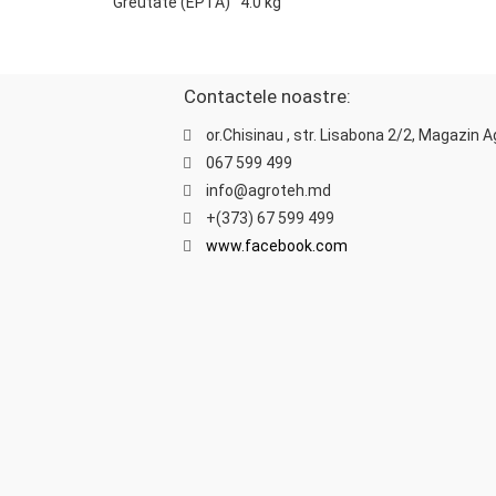
Greutate (EPTA) 4.0 kg
Contactele noastre:
or.Chisinau , str. Lisabona 2/2, Magazin 
067 599 499
info@agroteh.md
+(373) 67 599 499
www.facebook.com