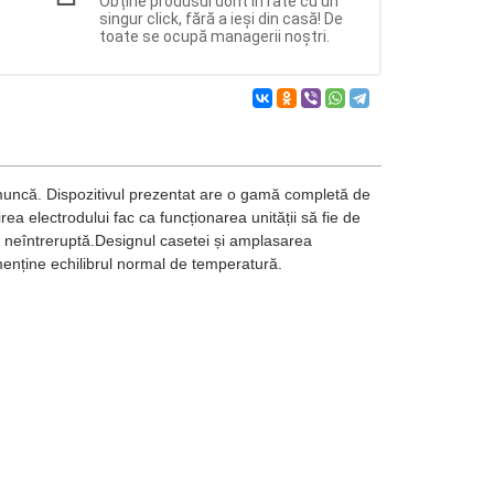
Obține produsul dorit în rate cu un
singur click, fără a ieși din casă! De
toate se ocupă managerii noștri.
în muncă. Dispozitivul prezentat are o gamă completă de
irea electrodului fac ca funcționarea unității să fie de
nare neîntreruptă.Designul casetei și amplasarea
 menține echilibrul normal de temperatură.