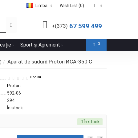
Limba
Wish List (0)
67 599 499
+(373)
0
icație
Sport și Agrement
Aparat de sudură Proton ИСА-350 С
)
0 opinii
Proton
592-06
294
În stock
În stock