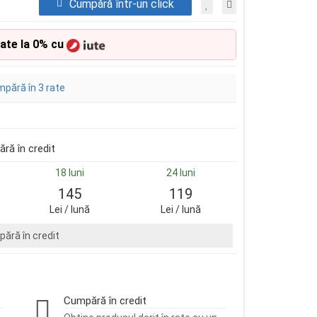
Cumpără într-un click
rate la 0% cu
pără în 3 rate
ră în credit
18 luni
24 luni
145
119
Lei / lună
Lei / lună
ără în credit
Cumpără în credit