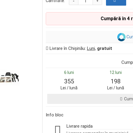
-
Cantitate:
+
Cumpără în 4 
Cum
Livrare în Chișinău:
Luni
,
gratuit
Cumpă
6 luni
12 luni
355
198
Lei / lună
Lei / lună
Cump
Info bloc
Livrare rapida