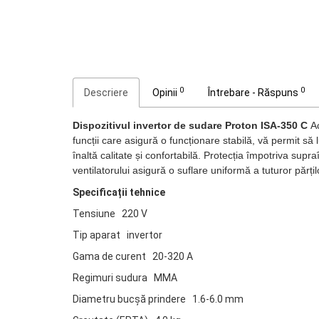
0
0
Descriere
Opinii
Întrebare - Răspuns
Dispozitivul invertor de sudare Proton ISA-350 C
Ac
funcții care asigură o funcționare stabilă, vă permit să l
înaltă calitate și confortabilă. Protecția împotriva supra
ventilatorului asigură o suflare uniformă a tuturor părț
Specificații tehnice
Tensiune 220 V
Tip aparat invertor
Gama de curent 20-320 A
Regimuri sudura MMA
Diametru bucşă prindere 1.6-6.0 mm