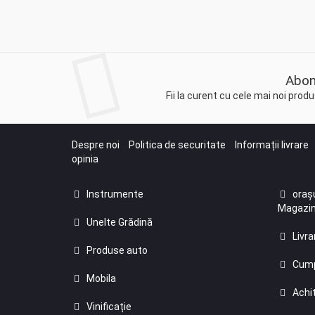
Abon
Fii la curent cu cele mai noi pro
Despre noi
Politica de securitate
Informații livrare
opinia
Instrumente
orașu
Magazin
Unelte Grădină
Livra
Produse auto
Cump
Mobila
Achit
Vinificație