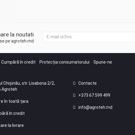
are la noutati
duse pe agroteh.md
Cumpără în credit
Protecția consumatorului
Spune-ne
l Chișinău, str. Lisabona 2/2,
Contacte
 Agroteh
+373 67 599 499
re în toată țara
info@agroteh.md
ără în credit
are la livrare