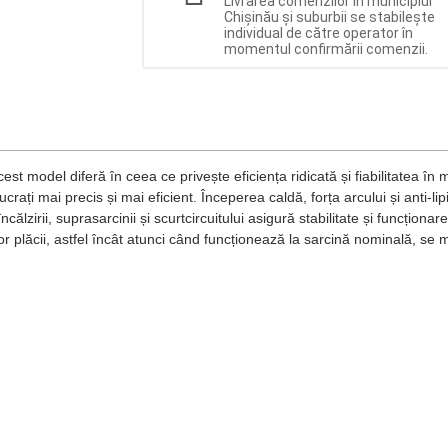
Livrarea comenzilor în municipiul
Chișinău și suburbii se stabilește
individual de către operator în
momentul confirmării comenzii.
est model diferă în ceea ce privește eficiența ridicată și fiabilitatea 
ucrați mai precis și mai eficient. Începerea caldă, forța arcului și anti-lip
încălzirii, suprasarcinii și scurtcircuitului asigură stabilitate și funcțio
ilor plăcii, astfel încât atunci când funcționează la sarcină nominală, se