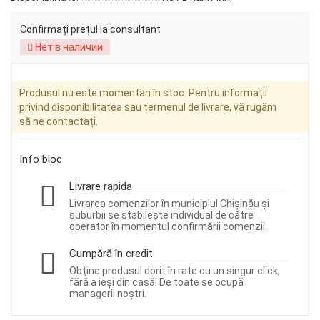
Confirmați prețul la consultant
Нет в наличии
Produsul nu este momentan în stoc. Pentru informații
privind disponibilitatea sau termenul de livrare, vă rugăm
să ne contactați.
Info bloc
Livrare rapida
Livrarea comenzilor în municipiul Chișinău și
suburbii se stabilește individual de către
operator în momentul confirmării comenzii.
Cumpără în credit
Obține produsul dorit în rate cu un singur click,
fără a ieși din casă! De toate se ocupă
managerii noștri.