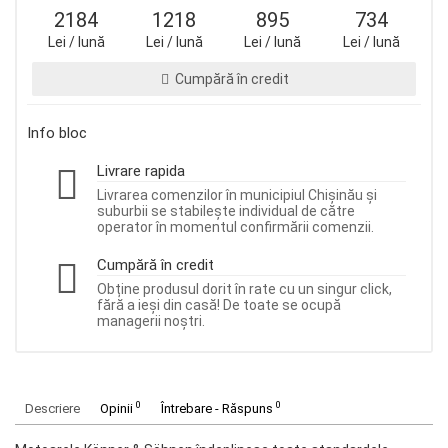
2184
1218
895
734
Lei / lună
Lei / lună
Lei / lună
Lei / lună
Cumpără în credit
Info bloc
Livrare rapida
Livrarea comenzilor în municipiul Chișinău și
suburbii se stabilește individual de către
operator în momentul confirmării comenzii.
Cumpără în credit
Obține produsul dorit în rate cu un singur click,
fără a ieși din casă! De toate se ocupă
managerii noștri.
0
0
Descriere
Opinii
Întrebare - Răspuns