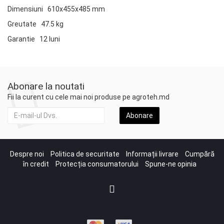
Dimensiuni 610x455x485 mm
Greutate 47.5 kg
Garantie 12 luni
Abonare la noutati
Fii la curent cu cele mai noi produse pe agroteh.md
Abonare
Despre noi
Politica de securitate
Informații livrare
Cumpără
în credit
Protecția consumatorului
Spune-ne opinia