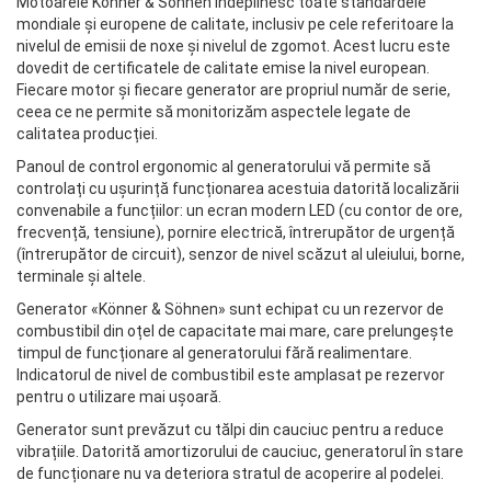
Motoarele Könner & Söhnen îndeplinesc toate standardele
mondiale și europene de calitate, inclusiv pe cele referitoare la
nivelul de emisii de noxe și nivelul de zgomot. Acest lucru este
dovedit de certificatele de calitate emise la nivel european.
Fiecare motor și fiecare generator are propriul număr de serie,
ceea ce ne permite să monitorizăm aspectele legate de
calitatea producției.
Panoul de control ergonomic al generatorului vă permite să
controlați cu ușurință funcționarea acestuia datorită localizării
convenabile a funcțiilor: un ecran modern LED (cu contor de ore,
frecvență, tensiune), pornire electrică, întrerupător de urgență
(întrerupător de circuit), senzor de nivel scăzut al uleiului, borne,
terminale și altele.
Generator «Könner & Söhnen» sunt echipat cu un rezervor de
combustibil din oțel de capacitate mai mare, care prelungește
timpul de funcționare al generatorului fără realimentare.
Indicatorul de nivel de combustibil este amplasat pe rezervor
pentru o utilizare mai ușoară.
Generator sunt prevăzut cu tălpi din cauciuc pentru a reduce
vibrațiile. Datorită amortizorului de cauciuc, generatorul în stare
de funcționare nu va deteriora stratul de acoperire al podelei.