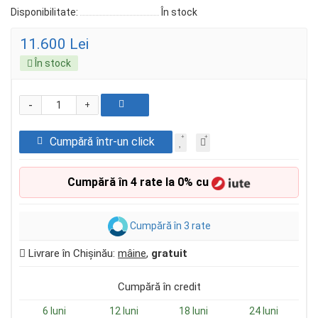
Disponibilitate:
În stock
11.600 Lei
În stock
-
+
Cumpără într-un click
Cumpără în 4 rate la 0% cu
Cumpără în 3 rate
Livrare în Chișinău:
mâine
,
gratuit
Cumpără în credit
6 luni
12 luni
18 luni
24 luni