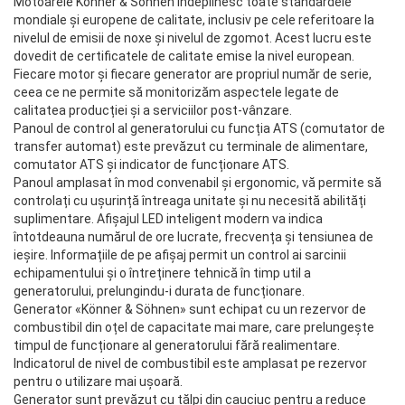
Motoarele Könner & Söhnen îndeplinesc toate standardele
mondiale și europene de calitate, inclusiv pe cele referitoare la
nivelul de emisii de noxe și nivelul de zgomot. Acest lucru este
dovedit de certificatele de calitate emise la nivel european.
Fiecare motor și fiecare generator are propriul număr de serie,
ceea ce ne permite să monitorizăm aspectele legate de
calitatea producției și a serviciilor post-vânzare.
Panoul de control al generatorului cu funcția ATS (comutator de
transfer automat) este prevăzut cu terminale de alimentare,
comutator ATS și indicator de funcționare ATS.
Panoul amplasat în mod convenabil și ergonomic, vă permite să
controlați cu ușurință întreaga unitate și nu necesită abilități
suplimentare. Afișajul LED inteligent modern va indica
întotdeauna numărul de ore lucrate, frecvența și tensiunea de
ieșire. Informațiile de pe afișaj permit un control ai sarcinii
echipamentului și o întreținere tehnică în timp util a
generatorului, prelungindu-i durata de funcționare.
Generator «Könner & Söhnen» sunt echipat cu un rezervor de
combustibil din oțel de capacitate mai mare, care prelungește
timpul de funcționare al generatorului fără realimentare.
Indicatorul de nivel de combustibil este amplasat pe rezervor
pentru o utilizare mai ușoară.
Generator sunt prevăzut cu tălpi din cauciuc pentru a reduce