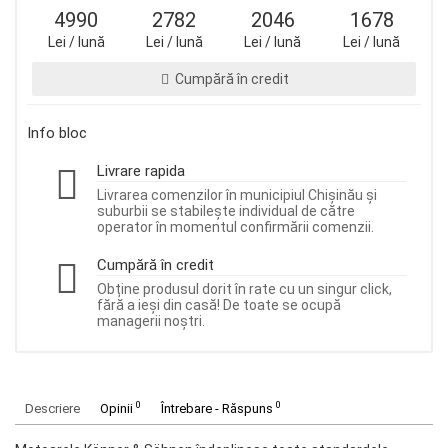
4990
2782
2046
1678
Lei / lună
Lei / lună
Lei / lună
Lei / lună
Cumpără în credit
Info bloc
Livrare rapida
Livrarea comenzilor în municipiul Chișinău și
suburbii se stabilește individual de către
operator în momentul confirmării comenzii.
Cumpără în credit
Obține produsul dorit în rate cu un singur click,
fără a ieși din casă! De toate se ocupă
managerii noștri.
0
0
Descriere
Opinii
Întrebare - Răspuns