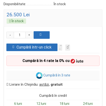
Disponibilitate:
În stock
26.500 Lei
În stock
-
+
Cumpără într-un click
Cumpără în 4 rate la 0% cu
Cumpără în 3 rate
Livrare în Chișinău:
astăzi
,
gratuit
Cumpără în credit
6 luni
12 luni
18 luni
24 luni