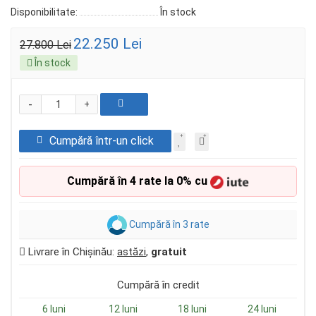
Disponibilitate:
În stock
22.250 Lei
27.800 Lei
În stock
-
+
Cumpără într-un click
Cumpără în 4 rate la 0% cu
Cumpără în 3 rate
Livrare în Chișinău:
astăzi
,
gratuit
Cumpără în credit
6 luni
12 luni
18 luni
24 luni