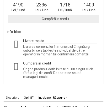
4190
2336
1718
1409
Lei / lună
Lei / lună
Lei / lună
Lei / lună
Cumpără în credit
Info bloc
Livrare rapida
Livrarea comenzilor în municipiul Chișinău și
suburbii se stabilește individual de către
operator în momentul confirmării comenzii.
Cumpără în credit
Obține produsul dorit în rate cu un singur click,
fără a ieși din casă! De toate se ocupă
managerii noștri.
0
0
Descriere
Opinii
Întrebare - Răspuns