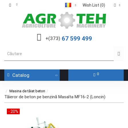
Wish List (0)
67 599 499
+(373)
0
Catalog
Masina de tăiat beton
Tăieror de beton pe benzină Masalta MF16-2 (Loncin)
- 20%