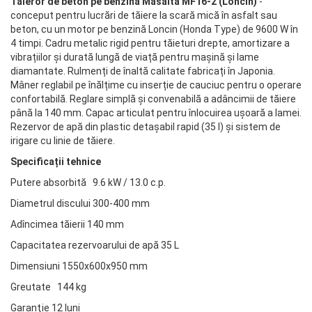
Tăieror de beton pe benzină Masalta MF16-2 (Loncin)
-
conceput pentru lucrări de tăiere la scară mică în asfalt sau
beton, cu un motor pe benzină Loncin (Honda Type) de 9600 W în
4 timpi. Cadru metalic rigid pentru tăieturi drepte, amortizare a
vibrațiilor și durată lungă de viață pentru mașină și lame
diamantate. Rulmenți de înaltă calitate fabricați în Japonia.
Mâner reglabil pe înălțime cu inserție de cauciuc pentru o operare
confortabilă. Reglare simplă și convenabilă a adâncimii de tăiere
până la 140 mm. Capac articulat pentru înlocuirea ușoară a lamei.
Rezervor de apă din plastic detașabil rapid (35 l) și sistem de
irigare cu linie de tăiere.
Specificații tehnice
Putere absorbită 9.6 kW / 13.0 c.p.
Diametrul discului 300-400 mm
Adîncimea tăierii 140 mm
Capacitatea rezervoarului de apă 35 L
Dimensiuni 1550x600x950 mm
Greutate 144 kg
Garanţie 12 luni