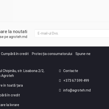
are la noutati
duse pe agroteh.md
Cumpără în credit
Protecția consumatorului
Spune-ne
l Chișinău, str. Lisabona 2/2,
Contacte
 Agroteh
+373 67 599 499
re în toată țara
info@agroteh.md
ără în credit
are la livrare