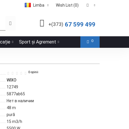
Limba
Wish List (0)
67 599 499
+(373)
0
icație
Sport și Agrement
0 opinii
WIXO
12749
5877ab65
Нет в наличии
48 m
pură
15 m3/h
5500 W