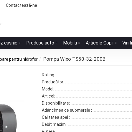
Contactează-ne
uz casnic
Produse auto
Mobila
Articole Copii
Vinif
Pompa Wixo TS50-32-200B
are pentru hidrofor
Rating:
Producător:
Model:
Articol:
Disponibilitate:
Adâncimea de submersie :
Calitatea apei :
Debit maxim :
Putere :