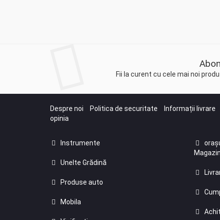
Abon
Fii la curent cu cele mai noi pro
Despre noi
Politica de securitate
Informații livrare
opinia
Instrumente
orașu
Magazin
Unelte Grădină
Livra
Produse auto
Cump
Mobila
Achit