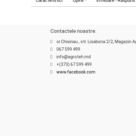
Caracteristici
Opinii
Întrebare - Răspuns
Contactele noastre:
or.Chisinau , str. Lisabona 2/2, Magazin 
067 599 499
info@agroteh.md
+(373) 67 599 499
www.facebook.com