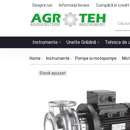
Despre noi
Informații livrare
Cumpără în credit
Instrumente
Unelte Grădină
Tehnica de 
Home
Instrumente
Pompe si motopompe
Moto
Stock epuizat