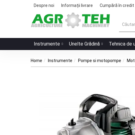
Despre noi
Informații livrare
Cumpără în credit
Instrumente
Unelte Grădină
Tehnica de 
Home
Instrumente
Pompe si motopompe
Moto