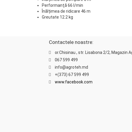
Performanţă 66 l/min
Înălțimea de ridicare 46 m
Greutate 12.2 kg
Contactele noastre:
or.Chisinau , str. Lisabona 2/2, Magazin 
067 599 499
info@agroteh.md
+(373) 67 599 499
www.facebook.com