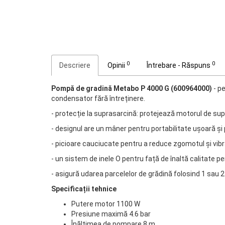
0
0
Descriere
Opinii
Întrebare - Răspuns
Pompă de gradină Metabo P 4000 G (600964000)
- pe
condensator fără întreținere.
- protecție la suprasarcină: protejează motorul de sup
- designul are un mâner pentru portabilitate ușoară și p
- picioare cauciucate pentru a reduce zgomotul și vibraț
- un sistem de inele O pentru față de înaltă calitate pe
- asigură udarea parcelelor de grădină folosind 1 sau 
Specificații tehnice
Putere motor 1100 W
Presiune maximă 4.6 bar
Înălțimea de pompare 8 m