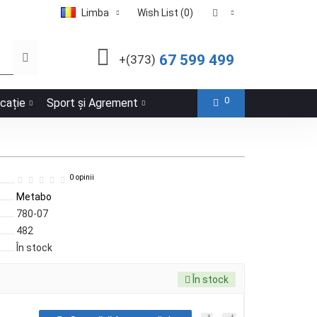
Limba
Wish List (0)
67 599 499
+(373)
0
icație
Sport și Agrement
0 opinii
Metabo
780-07
482
În stock
În stock