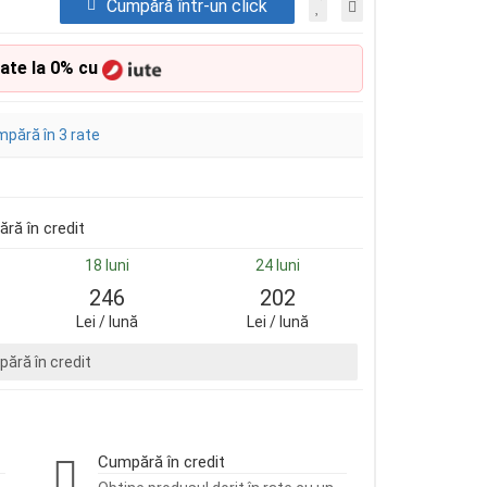
Cumpără într-un click
rate la 0% cu
pără în 3 rate
ră în credit
18 luni
24 luni
246
202
Lei / lună
Lei / lună
ără în credit
Cumpără în credit