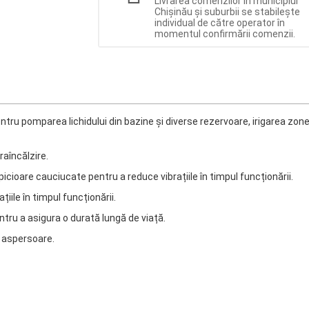
Livrarea comenzilor în municipiul
Chișinău și suburbii se stabilește
individual de către operator în
momentul confirmării comenzii.
ntru pomparea lichidului din bazine și diverse rezervoare, irigarea zon
raîncălzire.
icioare cauciucate pentru a reduce vibrațiile în timpul funcționării.
iile în timpul funcționării.
ntru a asigura o durată lungă de viață.
2 aspersoare.