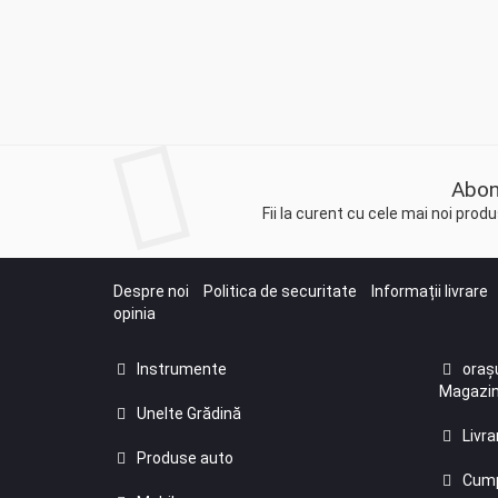
Abon
Fii la curent cu cele mai noi pro
Despre noi
Politica de securitate
Informații livrare
opinia
Instrumente
orașu
Magazin
Unelte Grădină
Livra
Produse auto
Cump