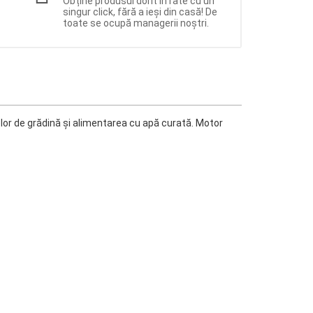
Obține produsul dorit în rate cu un
singur click, fără a ieși din casă! De
toate se ocupă managerii noștri.
elor de grădină și alimentarea cu apă curată. Motor