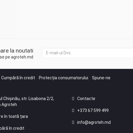
are la noutati
duse pe agroteh.md
Cumpără în credit
Protecția consumatorului
Spune-ne
l Chișinău, str. Lisabona 2/2,
Contacte
 Agroteh
+373 67 599 499
re în toată țara
info@agroteh.md
ără în credit