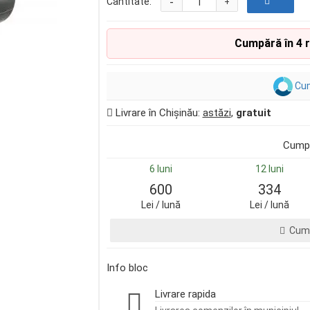
-
Cantitate:
+
Cumpără în 4 
Cum
Livrare în Chișinău:
astăzi
,
gratuit
Cumpă
6 luni
12 luni
600
334
Lei / lună
Lei / lună
Cump
Info bloc
Livrare rapida