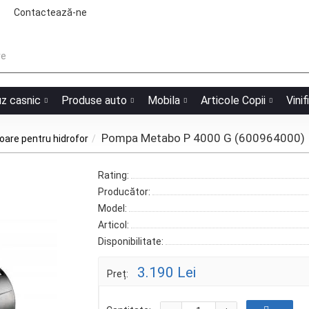
Contactează-ne
uz casnic
Produse auto
Mobila
Articole Copii
Vinif
Pompa Metabo P 4000 G (600964000)
are pentru hidrofor
Rating:
Producător:
Model:
Articol:
Disponibilitate:
3.190 Lei
Preț: