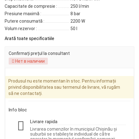
Capacitate de compresie :
250 l/min
Presiune maximă :
8 bar
Putere consumată :
2200 W
Volum rezervor :
50 l
Arată toate specificatiile
Confirmați prețul la consultant
Нет в наличии
Produsul nu este momentan în stoc. Pentru informații
privind disponibilitatea sau termenul de livrare, vă rugăm
să ne contactați.
Info bloc
Livrare rapida
Livrarea comenzilor în municipiul Chișinău și
suburbii se stabilește individual de către