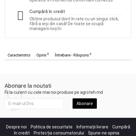
operator în momentul confirmării comenzii.
Cumpără în credit
Obține produsul dorit în rate cu un singur click,
fără a ieși din casă! De toate se ocupă
managerii noștri.
0
0
Caracteristici
Opinii
Întrebare - Răspuns
Abonare la noutati
Fii la curent cu cele mai noi produse pe agroteh.md
Abonare
Despre noi
Politica de securitate
Informații livrare
Cumpără
în credit
Protecția consumatorului
Spune-ne opinia