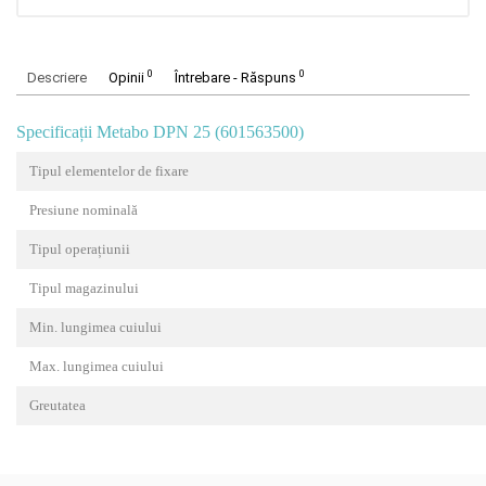
0
0
Descriere
Opinii
Întrebare - Răspuns
Specificații Metabo DPN 25 (601563500)
Tipul elementelor de fixare
Presiune nominală
Tipul operațiunii
Tipul magazinului
Min. lungimea cuiului
Max. lungimea cuiului
Greutatea