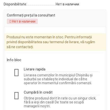
Disponibilitate:
Нет в наличии
Confirmați prețul la consultant
Нет в наличии
Produsul nu este momentan în stoc. Pentru informații
privind disponibilitatea sau termenul de livrare, vă rugăm
să ne contactați.
Info bloc
Livrare rapida
Livrarea comenzilor în municipiul Chișinău și
suburbii se stabilește individual de către
operator în momentul confirmării comenzii.
Cumpără în credit
Obține produsul dorit în rate cu un singur click,
fără a ieși din casă! De toate se ocupă
managerii noștri.