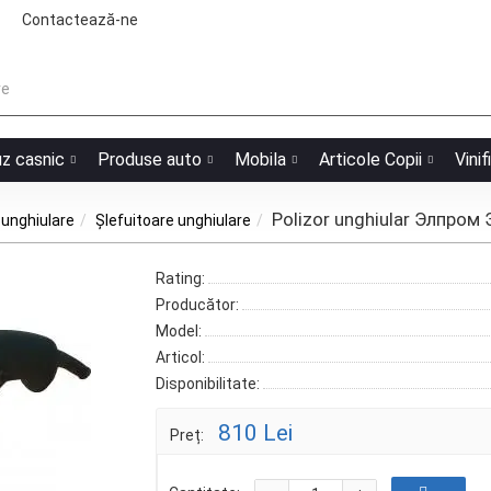
Contactează-ne
uz casnic
Produse auto
Mobila
Articole Copii
Vinif
Polizor unghiular Элпро
 unghiulare
Șlefuitoare unghiulare
Rating:
Producător:
Model:
Articol:
Disponibilitate:
810 Lei
Preț: