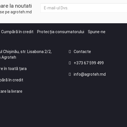
are la noutati
duse pe agroteh.md
Cumpără în credit
Protecția consumatorului
Spune-ne
l Chișinău, str. Lisabona 2/2,
Contacte
 Agroteh
+373 67 599 499
re în toată țara
info@agroteh.md
ără în credit
are la livrare