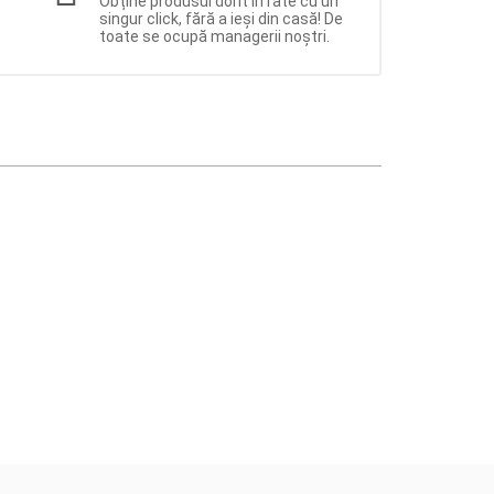
Obține produsul dorit în rate cu un
singur click, fără a ieși din casă! De
toate se ocupă managerii noștri.