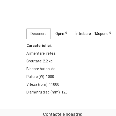
0
0
Descriere
Opinii
Întrebare - Răspuns
Caracteristici:
Alimentare: retea
Greutate: 2.2 kg
Blocare buton: da
Putere (W) 1000
Viteza (rpm) 11000
Diametru disc (mm) 125
Contactele noastre: