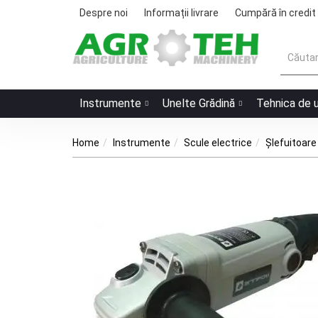
Despre noi
Informații livrare
Cumpără în credit
Instrumente
Unelte Grădină
Tehnica de 
Home
Instrumente
Scule electrice
Șlefuitoare