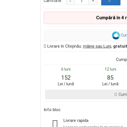
-
Cantitate:
+
Cumpără în 4 
Cum
Livrare în Chișinău:
mâine sau Luni
,
gratui
Cumpă
6 luni
12 luni
152
85
Lei / lună
Lei / lună
Cump
Info bloc
Livrare rapida