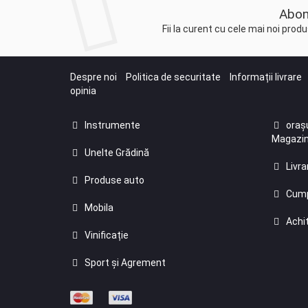
Abon
Fii la curent cu cele mai noi pro
Despre noi
Politica de securitate
Informații livrare
opinia
Instrumente
orașu
Magazin
Unelte Grădină
Livra
Produse auto
Cump
Mobila
Achit
Vinificație
Sport și Agrement