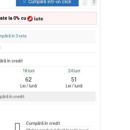
Cumpără într-un click
rate la 0% cu
pără în 3 rate
t
ră în credit
18 luni
24 luni
62
51
Lei / lună
Lei / lună
ără în credit
Cumpără în credit