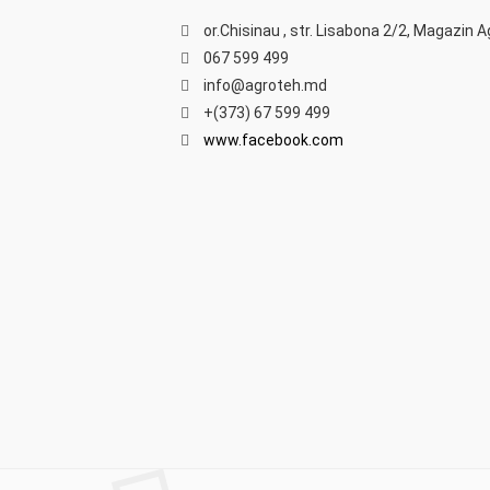
or.Chisinau , str. Lisabona 2/2, Magazin 
067 599 499
info@agroteh.md
+(373) 67 599 499
www.facebook.com