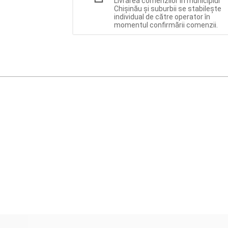
Livrarea comenzilor în municipiul
Chișinău și suburbii se stabilește
individual de către operator în
momentul confirmării comenzii.