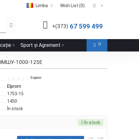
Limba
Wish List (0)
67 599 499
+(373)
0
icație
Sport și Agrement
м ЭМШУ-1000-125Е
0 opinii
Elprom
1753-15
1450
În stock
În stock