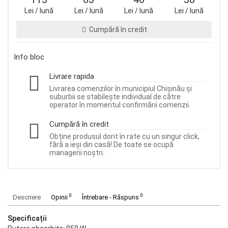
Lei / lună
Lei / lună
Lei / lună
Lei / lună
Cumpără în credit
Info bloc
Livrare rapida
Livrarea comenzilor în municipiul Chișinău și
suburbii se stabilește individual de către
operator în momentul confirmării comenzii.
Cumpără în credit
Obține produsul dorit în rate cu un singur click,
fără a ieși din casă! De toate se ocupă
managerii noștri.
0
0
Descriere
Opinii
Întrebare - Răspuns
Specificații