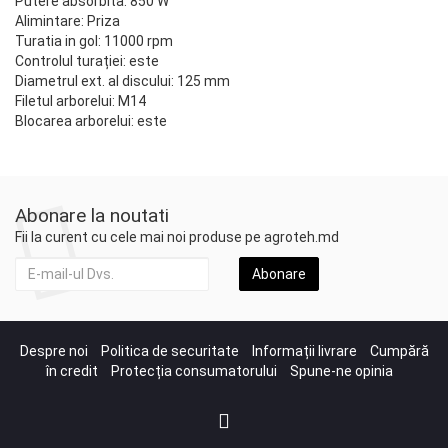
Putere absorbita: 850 W
Alimintare: Priza
Turatia in gol: 11000 rpm
Controlul turației: este
Diametrul ext. al discului: 125 mm
Filetul arborelui: M14
Blocarea arborelui: este
Abonare la noutati
Fii la curent cu cele mai noi produse pe agroteh.md
Abonare
Despre noi
Politica de securitate
Informații livrare
Cumpără
în credit
Protecția consumatorului
Spune-ne opinia