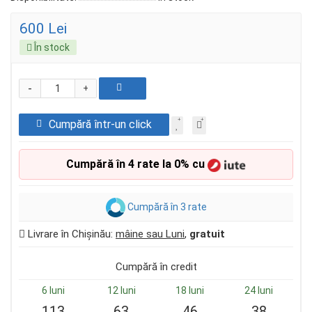
600 Lei
În stock
-
+
Cumpără într-un click
Cumpără în 4 rate la 0% cu
Cumpără în 3 rate
Livrare în Chișinău:
mâine sau Luni
,
gratuit
Cumpără în credit
6 luni
12 luni
18 luni
24 luni
113
63
46
38