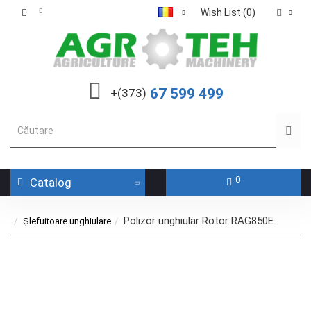
Wish List (0)
67 599 499
+(373)
0
Catalog
Polizor unghiular Rotor RAG850E
Șlefuitoare unghiulare