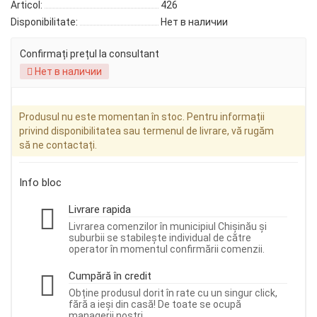
Articol:
426
Disponibilitate:
Нет в наличии
Confirmați prețul la consultant
Нет в наличии
Produsul nu este momentan în stoc. Pentru informații
privind disponibilitatea sau termenul de livrare, vă rugăm
să ne contactați.
Info bloc
Livrare rapida
Livrarea comenzilor în municipiul Chișinău și
suburbii se stabilește individual de către
operator în momentul confirmării comenzii.
Cumpără în credit
Obține produsul dorit în rate cu un singur click,
fără a ieși din casă! De toate se ocupă
managerii noștri.