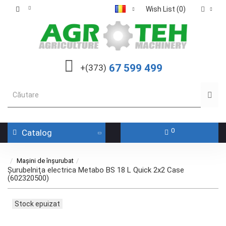
Wish List (0)
67 599 499
+(373)
0
Catalog
Mașini de înșurubat
Şurubelniţa electrica Metabo BS 18 L Quick 2x2 Case
(602320500)
Stock epuizat