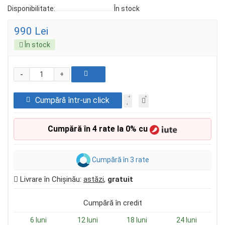
Disponibilitate:
În stock
990 Lei
În stock
-
+
Cumpără într-un click
Cumpără în 4 rate la 0% cu
Cumpără în 3 rate
Livrare în Chișinău:
astăzi
,
gratuit
Cumpără în credit
6 luni
12 luni
18 luni
24 luni