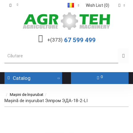
Wish List (0)
67 599 499
+(373)
0
Catalog
Mașini de înșurubat
Mașină de inșurubat Элпром ЭДА-18-2-LI