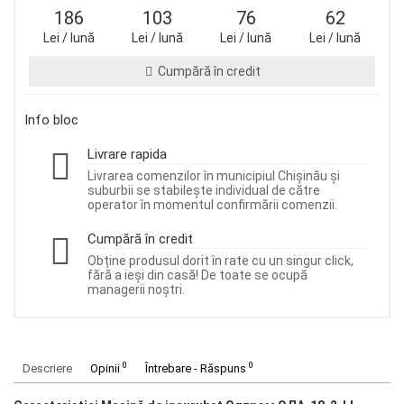
186
103
76
62
Lei / lună
Lei / lună
Lei / lună
Lei / lună
Cumpără în credit
Info bloc
Livrare rapida
Livrarea comenzilor în municipiul Chișinău și
suburbii se stabilește individual de către
operator în momentul confirmării comenzii.
Cumpără în credit
Obține produsul dorit în rate cu un singur click,
fără a ieși din casă! De toate se ocupă
managerii noștri.
0
0
Descriere
Opinii
Întrebare - Răspuns