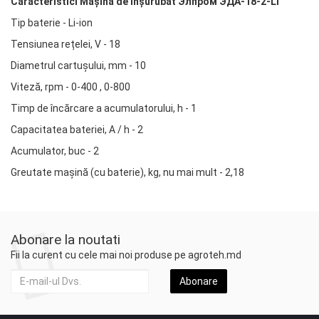
Caracteristici Mașină de inșurubat Элпром ЭДА-18-2-LI
Tip baterie - Li-ion
Tensiunea rețelei, V - 18
Diametrul cartușului, mm - 10
Viteză, rpm - 0-400 , 0-800
Timp de încărcare a acumulatorului, h - 1
Capacitatea bateriei, A / h - 2
Acumulator, buc - 2
Greutate mașină (cu baterie), kg, nu mai mult - 2,18
Abonare la noutati
Fii la curent cu cele mai noi produse pe agroteh.md
Abonare