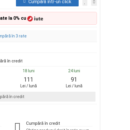
Cumpără într-un click
rate la 0% cu
pără în 3 rate
ră în credit
18 luni
24 luni
111
91
Lei / lună
Lei / lună
ără în credit
Cumpără în credit