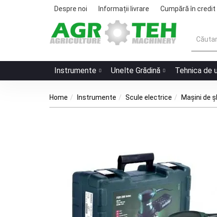
Despre noi
Informații livrare
Cumpără în credit
Instrumente
Unelte Grădină
Tehnica de 
Home
Instrumente
Scule electrice
Mașini de ș