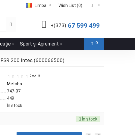
Limba
Wish List (0)
67 599 499
+(373)
0
icație
Sport și Agrement
bo FSR 200 Intec (600066500)
0 opinii
Metabo
747-07
449
În stock
În stock