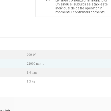
Livrarea comenzilor în municipiul
Chișinău și suburbii se stabilește
individual de către operator în
momentul confirmării comenzii.
200 W
22000 min-1
1.4 mm
1.3 kg
Agroteh