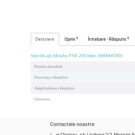
0
0
Descriere
Opinii
Întrebare - Răspuns
Specificații Metabo FSR 200 Intec (600066500)
Puterea absorbită
Frecvența vibrațiilor
Amplitudinea vibrațiilor
Greutatea
Contactele noastre:
or.Chisinau , str. Lisabona 2/2, Magazin 