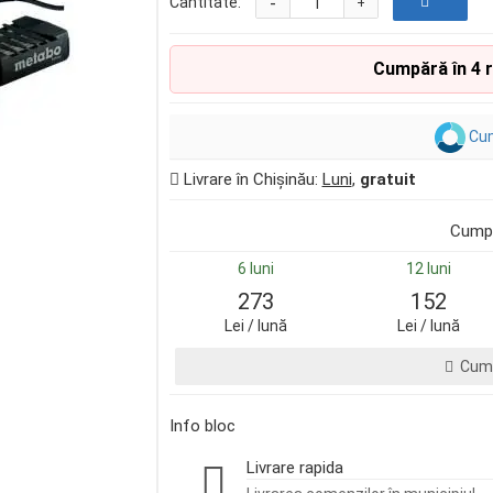
-
Cantitate:
+
Cumpără în 4 
Cum
Livrare în Chișinău:
Luni
,
gratuit
Cumpă
6 luni
12 luni
273
152
Lei / lună
Lei / lună
Cump
Info bloc
Livrare rapida