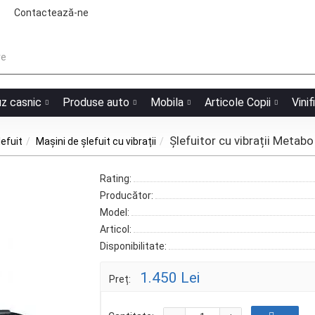
Contactează-ne
uz casnic
Produse auto
Mobila
Articole Copii
Vinif
Șlefuitor cu vibrații Meta
lefuit
Mașini de șlefuit cu vibrații
Rating:
Producător:
Model:
Articol:
Disponibilitate:
1.450 Lei
Preț: