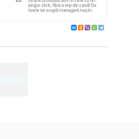
Obține produsul dorit în rate cu un
singur click, fără a ieși din casă! De
toate se ocupă managerii noștri.