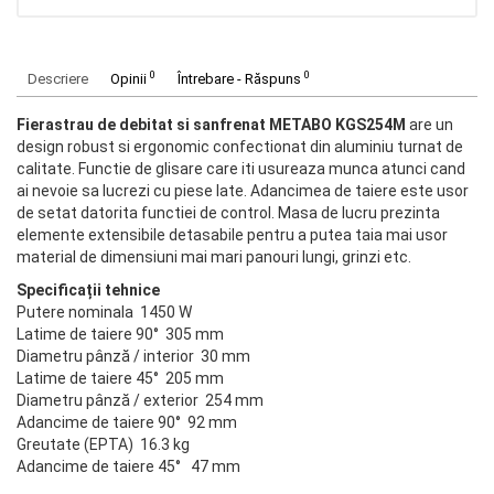
0
0
Descriere
Opinii
Întrebare - Răspuns
Fierastrau de debitat si sanfrenat METABO KGS254M
are un
design robust si ergonomic confectionat din aluminiu turnat de
calitate. Functie de glisare care iti usureaza munca atunci cand
ai nevoie sa lucrezi cu piese late. Adancimea de taiere este usor
de setat datorita functiei de control. Masa de lucru prezinta
elemente extensibile detasabile pentru a putea taia mai usor
material de dimensiuni mai mari panouri lungi, grinzi etc.
Specificații tehnice
Putere nominala 1450 W
Latime de taiere 90° 305 mm
Diametru pânză / interior 30 mm
Latime de taiere 45° 205 mm
Diametru pânză / exterior 254 mm
Adancime de taiere 90° 92 mm
Greutate (EPTA) 16.3 kg
Adancime de taiere 45° 47 mm