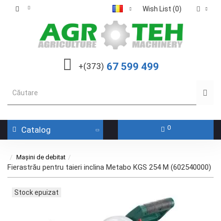
Wish List (0)
67 599 499
+(373)
0
Catalog
Mașini de debitat
Fierastrău pentru taieri inclina Metabo KGS 254 M (602540000)
Stock epuizat