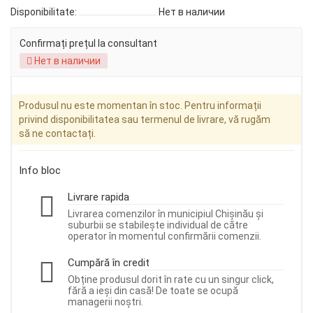
Disponibilitate:
Нет в наличии
Confirmați prețul la consultant
Нет в наличии
Produsul nu este momentan în stoc. Pentru informații
privind disponibilitatea sau termenul de livrare, vă rugăm
să ne contactați.
Info bloc
Livrare rapida
Livrarea comenzilor în municipiul Chișinău și
suburbii se stabilește individual de către
operator în momentul confirmării comenzii.
Cumpără în credit
Obține produsul dorit în rate cu un singur click,
fără a ieși din casă! De toate se ocupă
managerii noștri.