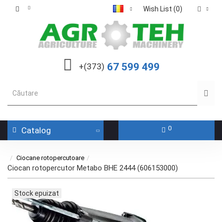
Wish List (0)
67 599 499
+(373)
0
Catalog
Ciocane rotopercutoare
Ciocan rotopercutor Metabo BHE 2444 (606153000)
Stock epuizat