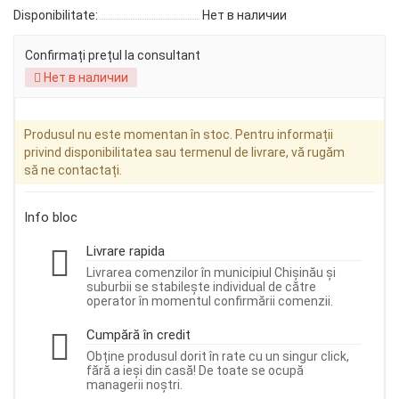
Disponibilitate:
Нет в наличии
Confirmați prețul la consultant
Нет в наличии
Produsul nu este momentan în stoc. Pentru informații
privind disponibilitatea sau termenul de livrare, vă rugăm
să ne contactați.
Info bloc
Livrare rapida
Livrarea comenzilor în municipiul Chișinău și
suburbii se stabilește individual de către
operator în momentul confirmării comenzii.
Cumpără în credit
Obține produsul dorit în rate cu un singur click,
fără a ieși din casă! De toate se ocupă
managerii noștri.