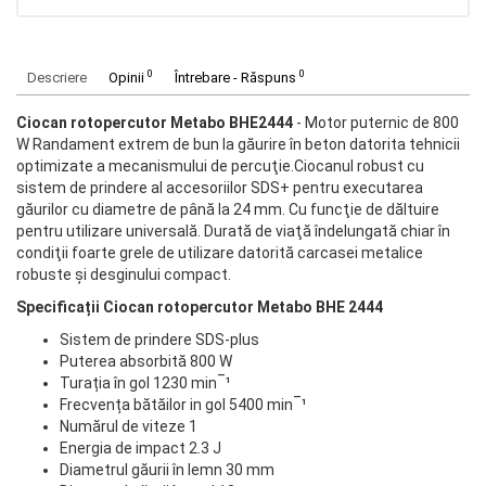
0
0
Descriere
Opinii
Întrebare - Răspuns
Ciocan rotopercutor Metabo BHE2444
- Motor puternic de 800
W Randament extrem de bun la găurire în beton datorita tehnicii
optimizate a mecanismului de percuţie.Ciocanul robust cu
sistem de prindere al accesoriilor SDS+ pentru executarea
găurilor cu diametre de până la 24 mm. Cu funcţie de dăltuire
pentru utilizare universală. Durată de viaţă îndelungată chiar în
condiţii foarte grele de utilizare datorită carcasei metalice
robuste şi desginului compact.
Specificații Ciocan rotopercutor Metabo BHE 2444
Sistem de prindere SDS-plus
Puterea absorbită 800 W
Turația în gol 1230 min‾¹
Frecvența bătăilor in gol 5400 min‾¹
Numărul de viteze 1
Energia de impact 2.3 J
Diametrul găurii în lemn 30 mm