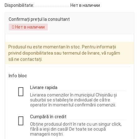
Disponibilitate:
Нет в наличии
Confirmați prețul la consultant
Нет в наличии
Produsul nu este momentan în stoc. Pentru informații
privind disponibilitatea sau termenul de livrare, vă rugăm
să ne contactați.
Info bloc
Livrare rapida
Livrarea comenzilor în municipiul Chișinău și
suburbii se stabilește individual de către
operator în momentul confirmării comenzii.
Cumpără în credit
Obține produsul dorit în rate cu un singur click,
fără a ieși din casă! De toate se ocupă
managerii noștri.