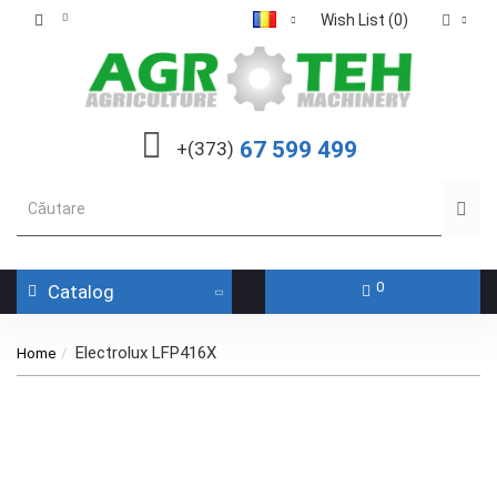
Wish List (0)
67 599 499
+(373)
0
Catalog
Electrolux LFP416X
Home