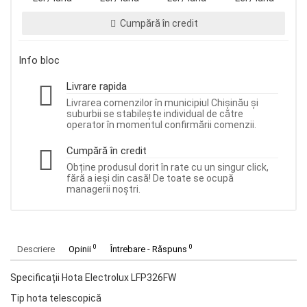
Cumpără în credit
Info bloc
Livrare rapida
Livrarea comenzilor în municipiul Chișinău și
suburbii se stabilește individual de către
operator în momentul confirmării comenzii.
Cumpără în credit
Obține produsul dorit în rate cu un singur click,
fără a ieși din casă! De toate se ocupă
managerii noștri.
0
0
Descriere
Opinii
Întrebare - Răspuns
Specificații Hota Electrolux LFP326FW
Tip hota telescopică