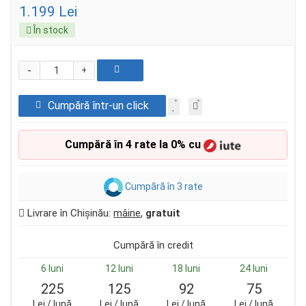
1.199 Lei
În stock
-
+
Cumpără într-un click
Cumpără în 4 rate la 0% cu
Cumpără în 3 rate
Livrare în Chișinău:
mâine
,
gratuit
Cumpără în credit
6 luni
12 luni
18 luni
24 luni
225
125
92
75
Lei / lună
Lei / lună
Lei / lună
Lei / lună