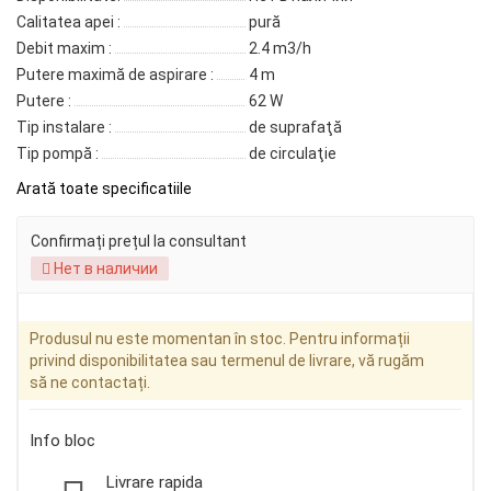
Calitatea apei :
pură
Debit maxim :
2.4 m3/h
Putere maximă de aspirare :
4 m
Putere :
62 W
Tip instalare :
de suprafaţă
Tip pompă :
de circulaţie
Arată toate specificatiile
Confirmați prețul la consultant
Нет в наличии
Produsul nu este momentan în stoc. Pentru informații
privind disponibilitatea sau termenul de livrare, vă rugăm
să ne contactați.
Info bloc
Livrare rapida